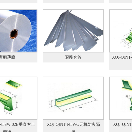
聚酯薄膜
聚酯套管
XQJ-QJN
T-NTSW-02E垂直右上
XQJ-QJNT-NTWG无机防火隔
XQJ-QJN