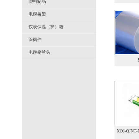
塑料制品
电缆桥架
仪表保温（护）箱
管阀件
电缆格兰头
XQJ-QJN