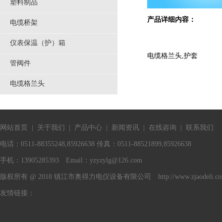
塑料制品
产品详细内容：
电缆桥架
仪表保温（护）箱
电缆格兰头,护套
管阀件
电缆格兰头
网站首页
|
关于我们
|
产品中心
|
新闻资讯
|
在线咨询
|
联系我们
电话：0511-88355248,85926638 传真：0511-88521899,85926638
手机：13905285393 Email：
yzyzylg@126.com
版权所有 @ 2018 镇江市奥得力电仪设备有限公司 http://www.zjaodeli.c
友情链接：